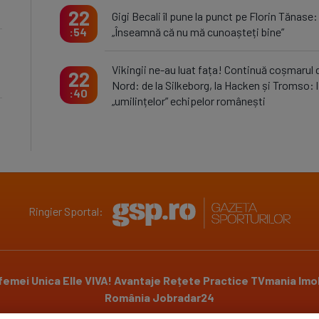
22
Gigi Becali îl pune la punct pe Florin Tănase:
„Înseamnă că nu mă cunoașteți bine”
54
Vikingii ne-au luat fața! Continuă coșmarul 
22
Nord: de la Silkeborg, la Hacken și Tromso: l
40
„umilințelor” echipelor românești
Ringier Sportal:
 femei
Unica
Elle
VIVA!
Avantaje
Rețete Practice
TVmania
Imob
România
Jobradar24