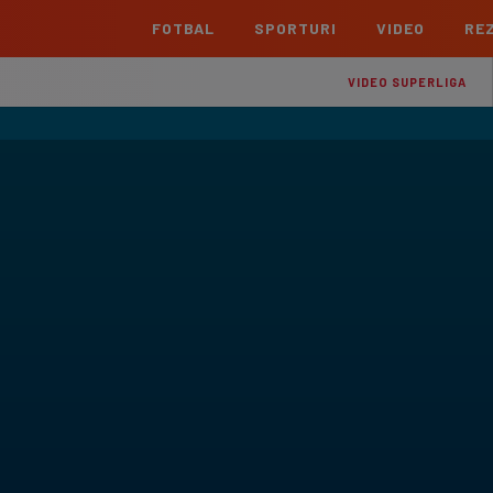
FOTBAL
SPORTURI
VIDEO
REZ
România
Interna
VIDEO SUPERLIGA
Superliga
Cham
Echipe
Meciuri
Clasament
Echipe
Liga 2
Euro
Echipe
Meciuri
Clasament
Echipe
Cupa României Betano
Con
Echipe
Meciuri
Echi
La L
TOATE ȘTIRILE
Echipe
Prem
Echipe
Bund
Echipe