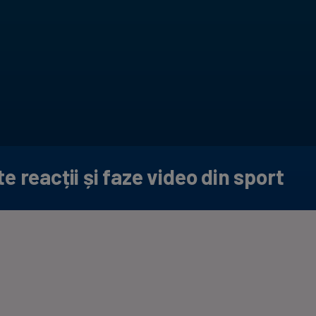
Seri
Echipe
Program TV
 reacții și faze video din sport