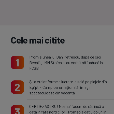
Cele mai citite
Promisiunea lui Dan Petrescu, după ce Gigi
1
Becali și MM Stoica s-au vorbit să îl aducă la
FCSB
Și-a etalat formele lucrate la sală pe plajele din
2
Egipt » Campioana națională, imagini
spectaculoase din vacanță
CFR DEZASTRU! Ne mai facem de râs încă o
3
dată în fața nordicilor: Tromso a dat 5 goluri în