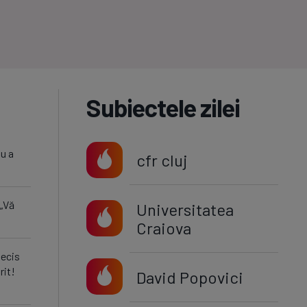
Subiectele zilei
nu a
cfr cluj
 „Vă
Universitatea
Craiova
decis
rit!
David Popovici