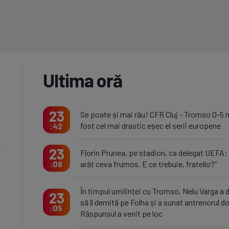
Ultima oră
23
Se poate și mai rău! CFR Cluj - Tromso 0-5 
fost cel mai drastic eșec el serii europene
42
23
Florin Prunea, pe stadion, ca delegat UEFA:
arăt ceva frumos. E ce trebuie, fratello?”
08
În timpul umilinței cu Tromso, Nelu Varga a 
23
să îl demită pe Folha și a sunat antrenorul do
05
Răspunsul a venit pe loc