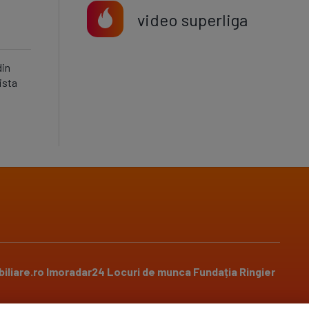
video superliga
din
ista
iliare.ro
Imoradar24
Locuri de munca
Fundația Ringier