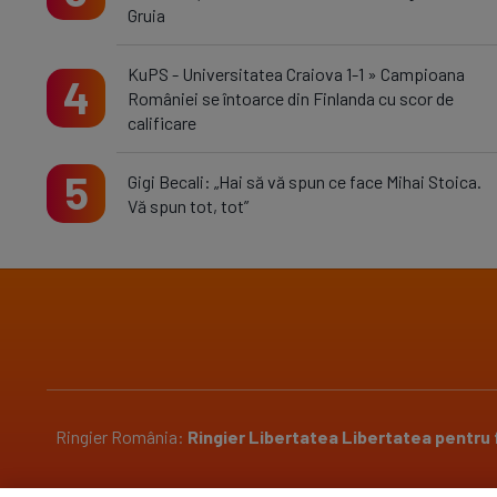
Gruia
KuPS - Universitatea Craiova 1-1 » Campioana
4
României se întoarce din Finlanda cu scor de
calificare
5
Gigi Becali: „Hai să vă spun ce face Mihai Stoica.
Vă spun tot, tot”
Ringier România:
Ringier
Libertatea
Libertatea pentru